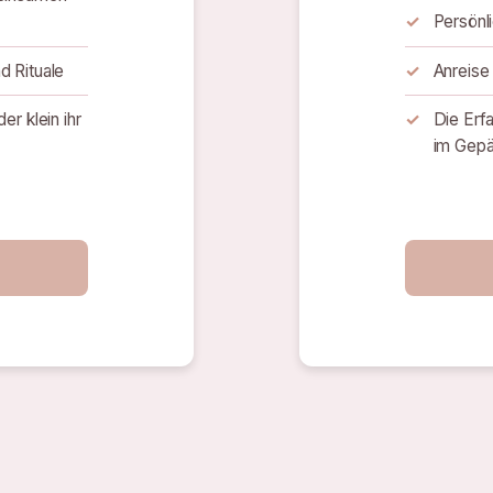
Persönl
d Rituale
Anreise 
er klein ihr
Die Erf
im Gep