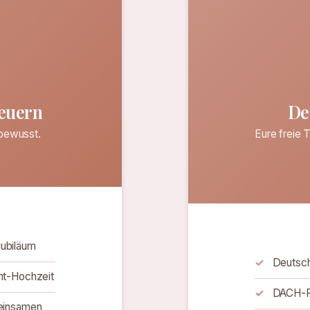
euern
De
 bewusst.
Eure freie 
ubiläum
Deutsch
mt-Hochzeit
DACH-Re
meinsamen