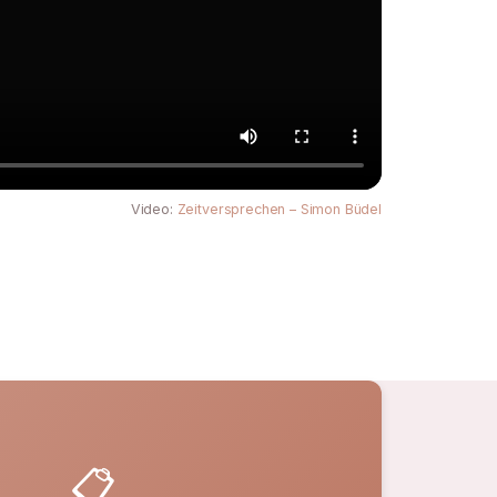
Video:
Zeitversprechen – Simon Büdel
📋