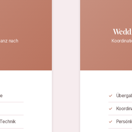
Wedd
Ganz nach
Koordinat
he
Übergab
Koordina
 Technik
Persönl