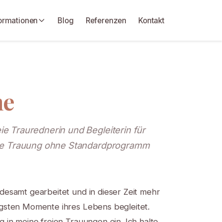
ormationen
Blog
Referenzen
Kontakt
ne
e Traurednerin und Begleiterin für
iche Trauung ohne Standardprogramm
desamt gearbeitet und in dieser Zeit mehr
igsten Momente ihres Lebens begleitet.
g in meine freien Trauungen ein. Ich halte