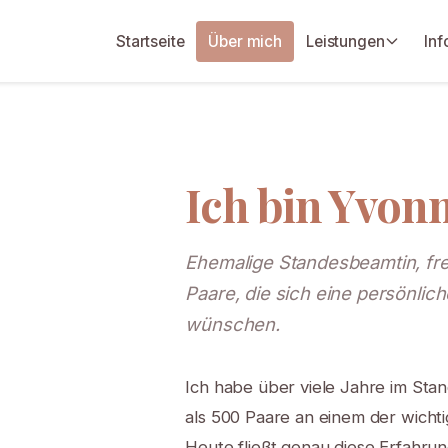
Startseite
Über mich
Leistungen
Inf
Ich bin Yvon
Ehemalige Standesbeamtin, frei
Paare, die sich eine persönl
wünschen.
Ich habe über viele Jahre im Stan
als 500 Paare an einem der wicht
Heute fließt genau diese Erfahrun